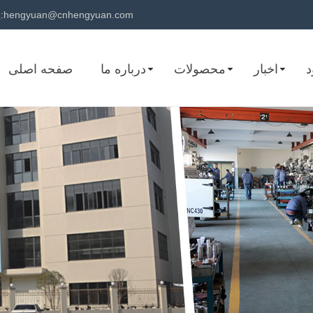
hengyuan@cnhengyuan.com
پست الکترونیک:
د
اخبار
محصولات
درباره ما
صفحه اصلی