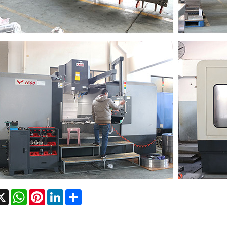
cebook
X
WhatsApp
Pinterest
LinkedIn
Share