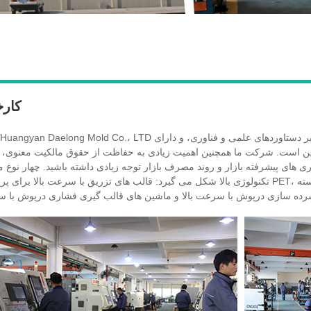
کارخ
Taizhou Huangyan Daelong Mold Co.، LTD دارای توانایی برجسته در نوآوری مستمر، توانایی قوی برای تغییر دستاورده
ن است. شرکت ما همچنین اهمیت زیادی به حفاظت از حقوق مالکیت معنوی، و
 های پیشرفته بازار و روند مصرف بازار توجه زیادی داشته باشید. چهار نوع 
تکنولوژی بالا شکل می گیرد: قالب های تزریق با سرعت بالا برای پریفرم های PET، قالب های تزریق دقیق برای درب بطری های پل