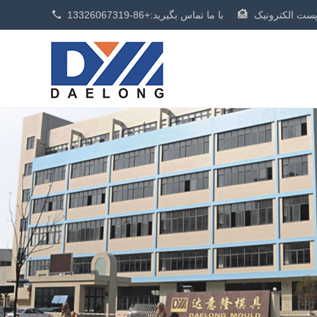
با ما تماس بگیرید:
+86-13326067319