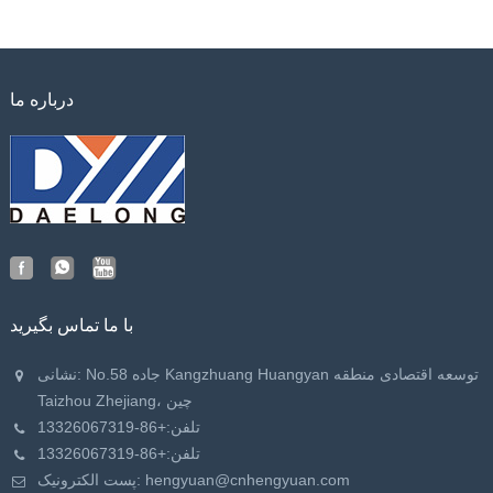
درباره ما
با ما تماس بگیرید
نشانی: No.58 جاده Kangzhuang Huangyan توسعه اقتصادی منطقه
Taizhou Zhejiang، چین
تلفن:
+86-13326067319
تلفن:
+86-13326067319
hengyuan@cnhengyuan.com
پست الکترونیک: