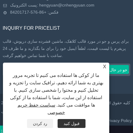
hengyuan@cnhengyuan.com
پست الکترونیک:
فکس: +86-576-84201717
INQUIRY FOR PRICELIST
برای پرس و جو در مورد قالب کلاهک، ماشین فشرده سازی درپوش، قالب
پریفرم یا لیست قیمت، لطفاً ایمیل خود را برای ما بگذارید و ما ظرف 24
ساعت با شما تماس خواهیم گرفت.
X
ما از کوکی ها استفاده می کنیم تا تجربه مرور
بهتری به شما ارائه دهیم، ترافیک سایت را تجزیه و
تحلیل کنیم و محتوا را شخصی سازی کنیم. با
استفاده از این سایت، شما با استفاده ما از کوکی
حق چاپ © 2022 Taizhou Huangyan Daelong Mold Co., Ltd کلیه حقوق
ها موافقت می کنید.
سیاست حفظ حریم
محفوظ است.
خصوصی
Privacy Policy
XML
RSS
Sitemap
پیوندها
قبول کنید
رد کردن
پست
با ما تماس بگیرید:
+86-13326067319