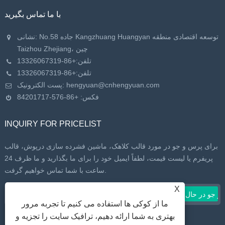
با ما تماس بگیرید
نشانی: No.58 جاده Kangzhuang Huangyan توسعه اقتصادی منطقه
Taizhou Zhejiang، چین
تلفن:
+86-13326067319
تلفن:
+86-13326067319
hengyuan@cnhengyuan.com
پست الکترونیک:
فکس: +86-576-84201717
INQUIRY FOR PRICELIST
برای پرس و جو در مورد قالب کلاهک، ماشین فشرده سازی درپوش، قالب
پریفرم یا لیست قیمت، لطفاً ایمیل خود را برای ما بگذارید و ما ظرف 24
ساعت با شما تماس خواهیم گرفت.
X
ما از کوکی ها استفاده می کنیم تا تجربه مرور
بهتری به شما ارائه دهیم، ترافیک سایت را تجزیه و