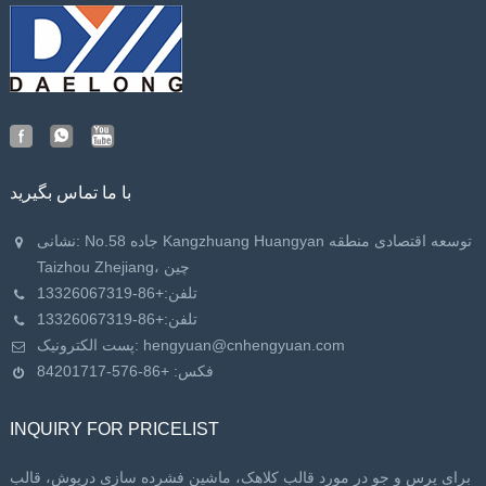
با ما تماس بگیرید
نشانی: No.58 جاده Kangzhuang Huangyan توسعه اقتصادی منطقه
Taizhou Zhejiang، چین
تلفن:
+86-13326067319
تلفن:
+86-13326067319
hengyuan@cnhengyuan.com
پست الکترونیک:
فکس: +86-576-84201717
INQUIRY FOR PRICELIST
برای پرس و جو در مورد قالب کلاهک، ماشین فشرده سازی درپوش، قالب