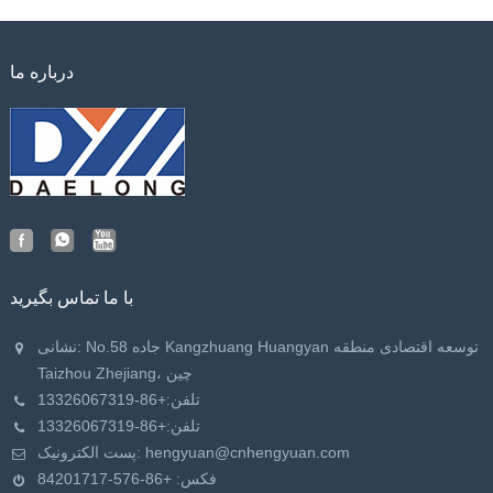
درباره ما
با ما تماس بگیرید
نشانی: No.58 جاده Kangzhuang Huangyan توسعه اقتصادی منطقه
Taizhou Zhejiang، چین
تلفن:
+86-13326067319
تلفن:
+86-13326067319
hengyuan@cnhengyuan.com
پست الکترونیک:
فکس: +86-576-84201717