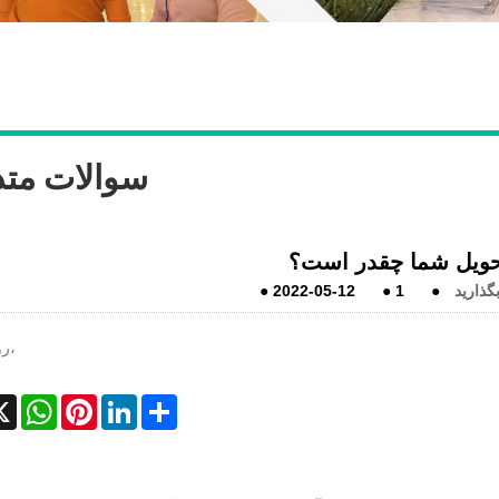
سوالات متد
حویل شما چقدر است؟
گذارید
●
1
●
2022-05-12
●
45-60 روز،
cebook
X
WhatsApp
Pinterest
LinkedIn
Share