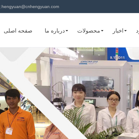
hengyuan@cnhengyuan.com
پست الکترونیک:
د
اخبار
محصولات
درباره ما
صفحه اصلی