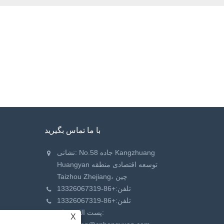
با ما تماس بگیرید
نشانی: No.58 جاده Kangzhuang
Huangyan توسعه اقتصادی منطقه
Taizhou Zhejiang، چین
تلفن:
+86-13326067319
تلفن:
+86-13326067319
پست الکترونیک:
X