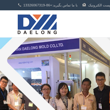
با ما تماس بگیرید:
+86-13326067319