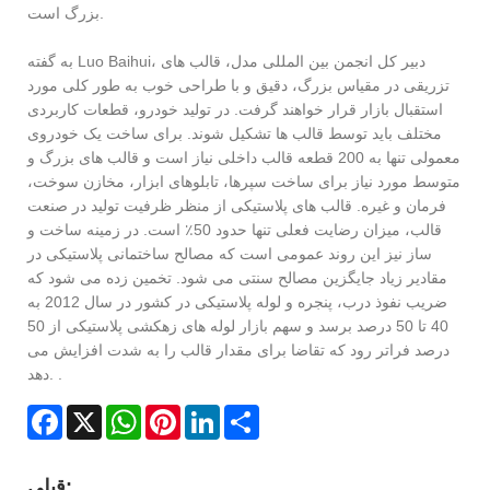
بزرگ است.
به گفته Luo Baihui، دبیر کل انجمن بین المللی مدل، قالب های
تزریقی در مقیاس بزرگ، دقیق و با طراحی خوب به طور کلی مورد
استقبال بازار قرار خواهند گرفت. در تولید خودرو، قطعات کاربردی
مختلف باید توسط قالب ها تشکیل شوند. برای ساخت یک خودروی
معمولی تنها به 200 قطعه قالب داخلی نیاز است و قالب های بزرگ و
متوسط ​​مورد نیاز برای ساخت سپرها، تابلوهای ابزار، مخازن سوخت،
فرمان و غیره. قالب های پلاستیکی از منظر ظرفیت تولید در صنعت
قالب، میزان رضایت فعلی تنها حدود 50٪ است. در زمینه ساخت و
ساز نیز این روند عمومی است که مصالح ساختمانی پلاستیکی در
مقادیر زیاد جایگزین مصالح سنتی می شود. تخمین زده می شود که
ضریب نفوذ درب، پنجره و لوله پلاستیکی در کشور در سال 2012 به
40 تا 50 درصد برسد و سهم بازار لوله های زهکشی پلاستیکی از 50
درصد فراتر رود که تقاضا برای مقدار قالب را به شدت افزایش می
دهد. .
Facebook
X
WhatsApp
Pinterest
LinkedIn
Share
قبلی: