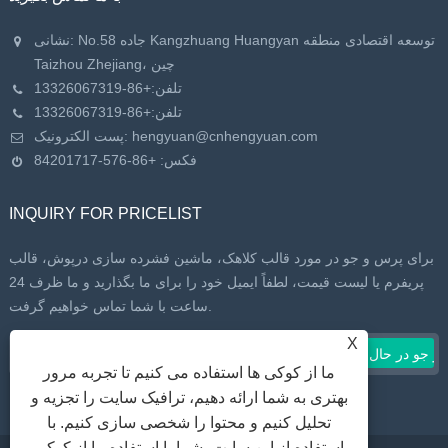
نشانی: No.58 جاده Kangzhuang Huangyan توسعه اقتصادی منطقه
Taizhou Zhejiang، چین
تلفن:
+86-13326067319
تلفن:
+86-13326067319
hengyuan@cnhengyuan.com
پست الکترونیک:
فکس: +86-576-84201717
INQUIRY FOR PRICELIST
برای پرس و جو در مورد قالب کلاهک، ماشین فشرده سازی درپوش، قالب
پریفرم یا لیست قیمت، لطفاً ایمیل خود را برای ما بگذارید و ما ظرف 24
ساعت با شما تماس خواهیم گرفت.
X
ما از کوکی ها استفاده می کنیم تا تجربه مرور
بهتری به شما ارائه دهیم، ترافیک سایت را تجزیه و
تحلیل کنیم و محتوا را شخصی سازی کنیم. با
استفاده از این سایت، شما با استفاده ما از کوکی