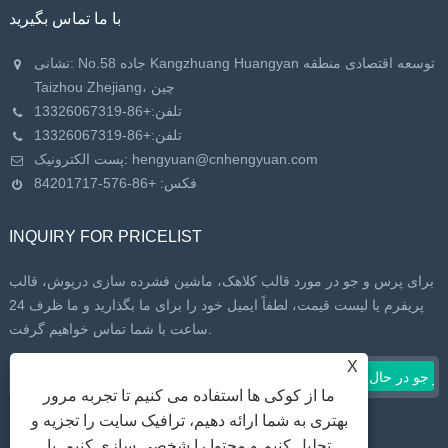
با ما تماس بگیرید
نشانی: No.58 جاده Kangzhuang Huangyan توسعه اقتصادی منطقه
Taizhou Zhejiang، چین
تلفن:
+86-13326067319
تلفن:
+86-13326067319
hengyuan@cnhengyuan.com
پست الکترونیک:
فکس: +86-576-84201717
INQUIRY FOR PRICELIST
برای پرس و جو در مورد قالب کلاهک، ماشین فشرده سازی درپوش، قالب
پریفرم یا لیست قیمت، لطفاً ایمیل خود را برای ما بگذارید و ما ظرف 24
ساعت با شما تماس خواهیم گرفت.
X
ما از کوکی ها استفاده می کنیم تا تجربه مرور
بهتری به شما ارائه دهیم، ترافیک سایت را تجزیه و
تحلیل کنیم و محتوا را شخصی سازی کنیم. با