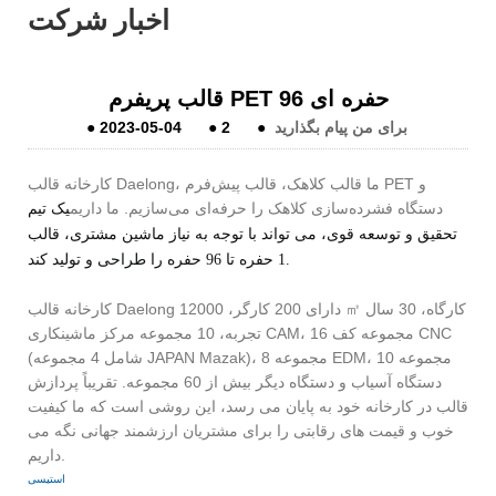
اخبار شرکت
قالب پریفرم PET 96 حفره ای
برای من پیام بگذارید
●
2
●
2023-05-04
●
کارخانه قالب Daelong، ما قالب کلاهک، قالب پیش‌فرم PET و
دستگاه فشرده‌سازی کلاهک را حرفه‌ای می‌سازیم. ما داریم
یک تیم
تحقیق و توسعه قوی، می تواند با توجه به نیاز ماشین مشتری، قالب
1 حفره تا 96 حفره را طراحی و تولید کند.
کارخانه قالب Daelong دارای 200 کارگر، 12000 ㎡ کارگاه، 30 سال
تجربه، 10 مجموعه مرکز ماشینکاری CAM، 16 مجموعه کف CNC
(شامل 4 مجموعه JAPAN Mazak)، 8 مجموعه EDM، 10 مجموعه
دستگاه آسیاب و دستگاه دیگر بیش از 60 مجموعه. تقریباً پردازش
قالب در کارخانه خود به پایان می رسد، این روشی است که ما کیفیت
خوب و قیمت های رقابتی را برای مشتریان ارزشمند جهانی نگه می
داریم.
استیسی