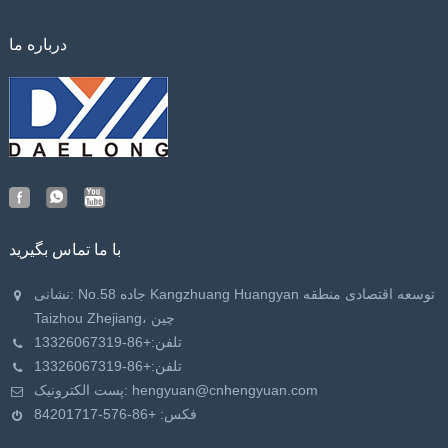
درباره ما
با ما تماس بگیرید
نشانی: No.58 جاده Kangzhuang Huangyan توسعه اقتصادی منطقه
Taizhou Zhejiang، چین
تلفن:
+86-13326067319
تلفن:
+86-13326067319
hengyuan@cnhengyuan.com
پست الکترونیک:
فکس: +86-576-84201717