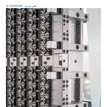
تلفن همراه: +86 15824063680،