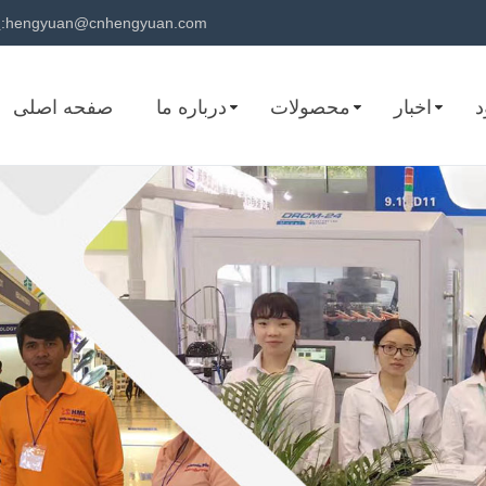
hengyuan@cnhengyuan.com
پست الکترونیک:
د
اخبار
محصولات
درباره ما
صفحه اصلی