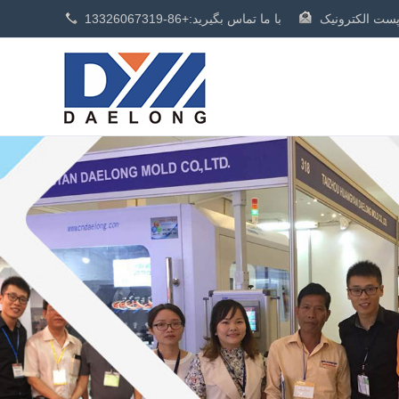
با ما تماس بگیرید:
+86-13326067319