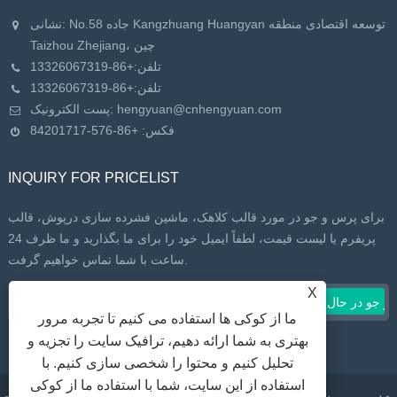
نشانی: No.58 جاده Kangzhuang Huangyan توسعه اقتصادی منطقه
Taizhou Zhejiang، چین
تلفن:
+86-13326067319
تلفن:
+86-13326067319
hengyuan@cnhengyuan.com
پست الکترونیک:
فکس: +86-576-84201717
INQUIRY FOR PRICELIST
برای پرس و جو در مورد قالب کلاهک، ماشین فشرده سازی درپوش، قالب
پریفرم یا لیست قیمت، لطفاً ایمیل خود را برای ما بگذارید و ما ظرف 24
ساعت با شما تماس خواهیم گرفت.
X
ما از کوکی ها استفاده می کنیم تا تجربه مرور
بهتری به شما ارائه دهیم، ترافیک سایت را تجزیه و
تحلیل کنیم و محتوا را شخصی سازی کنیم. با
استفاده از این سایت، شما با استفاده ما از کوکی