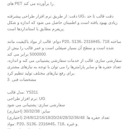
های PET را برآورده می کند.
دقت: از طریق نرم افزار طراحی پیشرفته UG، دقت قالب تا حد
زیادی بهبود یافته است و اطمینان حاصل می شود که اندازه و شکل
پریفرم مطابق با استانداردها است.
دوام: قالب از مواد باکیفیت مانند P20، S136، 2316#45، 718 ساخته
شده است و سطح آن بسیار صیقلی است و عمر قالب را بیش از
5000000 برابر می کند.
سفارشی سازی: قالب از خدمات سفارشی پشتیبانی می کند و اندازه،
تعداد حفره ها و سایر پارامترها را می توان با توجه به نیازهای مشتری
برای رفع نیازهای مختلف تولید تنظیم کرد.
3. مشخصات فنی
مدل قالب: YS311
نرم افزار طراحی: UG
سفارشی سازی: پشتیبانی می شود
سایز: 30/32/38 (اختیاری)
تعداد حفره ها: 2/4/8/12/16/18/20/24/28/32/36/48 (اختیاری)
مواد: P20، S136، 2316#45، 718، و غیره.