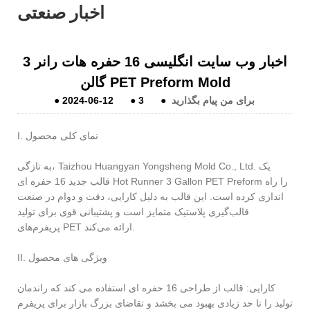
اخبار صنعتی
اخبار وب سایت انگلیسی 16 حفره هات رانر 3
گالن PET Preform Mold
برای من پیام بگذارید
●
3
●
2024-06-12
●
I. نمای کلی محصول
به تازگی، Taizhou Huangyan Yongsheng Mold Co., Ltd. یک
قالب جدید 16 حفره ای Hot Runner 3 Gallon PET Preform را راه
اندازی کرده است. این قالب به دلیل کارایی، دقت و دوام در صنعت
قالب‌گیری پلاستیک متمایز است و پشتیبانی قوی برای تولید
پریفرم‌های PET ارائه می‌کند.
II. ویژگی های محصول
کارایی: قالب از طراحی 16 حفره ای استفاده می کند که راندمان
تولید را تا حد زیادی بهبود می بخشد و تقاضای بزرگ بازار برای پریفرم