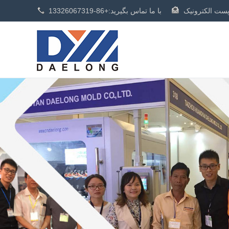
با ما تماس بگیرید:
+86-13326067319