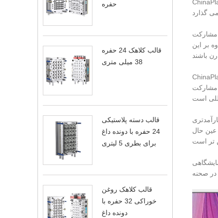
تنها آخرین محصولات قالب خود را به نمایش می گذارد، بلکه آخرین یافته های تحقیقاتی و تجربیات عملی خود را در
حفره
ارائه می دهد که در خط مقدم صنعت قرار دارند و دارای
خود را در محل
قالب کلاهک 24 حفره
38 میلی متری
لاستیک و لاستیک چین، نخبگان و کارشناسان صنعت را از سراسر جهان به خود
، بلکه فرصتی عالی برای تبادل ایده و جستجوی توسعه با
ارآمدتری
قالب دسته پلاستیکی
تی بیشتر و ایجاد مشترک آینده
24 حفره با دونده داغ
برای بطری 5 لیتری
 کنند تا شاهد
قالب کلاهک روغن
خوراکی 32 حفره با
دونده داغ