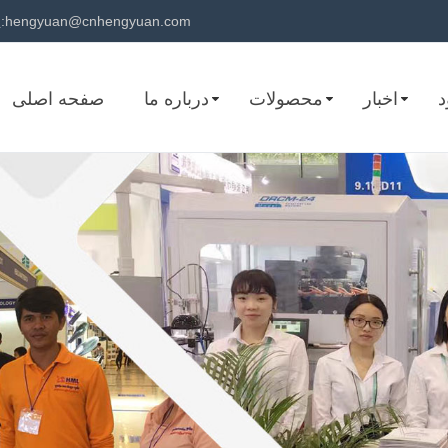
hengyuan@cnhengyuan.com
پست الکترونیک:
د
اخبار
محصولات
درباره ما
صفحه اصلی