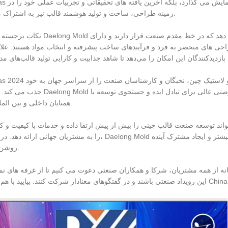
ChinaPlas امسال، این شرکت نه 
زمینه طراحی، ساخت و تولید هوشمند قالب نیز به اشتراک می گذارد.
نکات برجسته مشارکت Daelong Mold بسیار زیاد است. این شرکت چندین محصول قالب را 
 های منحصر به فرد و فرآیندهای ساخت پیشرفته و انتخاب مواد هستند. علاوه بر این، Daelong Mold فرآیندهای تولید هوشمند 
ChinaPlas 2024 به عنوان یکی از تأثیرگذارترین نمایشگاه ها در صنعت پ
جذب می کند. مشارکت Daelong Mold نه تنها یک نمایش جامع از نقاط قوت فن آوری آن است
همتایان داخلی و بین المللی است.
واند توسعه صنعت قالب چینی را بیش از پیش ارتقا داده و خدمات با کیفیت و ک
را به مشتریان جهانی ارائه دهد. در عین حال، Daelong Mold مشتاق ایجاد شراکت های بلندمدت و پایدار با شرکای صنع
روشن تر است.
ز همه مشتریان، شرکا و همکاران صنعتی دعوت می کنیم تا از غرفه های نمایشگاهی Daelong Mold در ChinaPlas 2024 بازدید