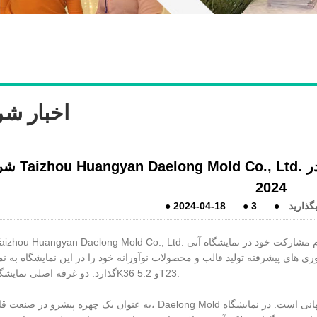
اخبار ش
شرکت ngyan Daelong Mold Co., Ltd
2024
گذارید
●
3
●
2024-04-18
●
اوری های پیشرفته تولید قالب و محصولات نوآورانه خود را در این نمایشگاه به 
گذارد. دو غرفه اصلی نمایشگاهی: 8.1K36 و 5.2T23.
به عنوان یک چهره پیشرو در صنعت قالب چینی، Daelong Mold متعهد به ارائه راه حل های قالب با کیفیت بالا به مشتر