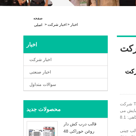
صفحه
اخبار
>
اخبار شرکت
>
اصلی
اخبار
رکت
اخبار شرکت
Taizhou Hua. برای نمایش نوآوری های خود در ChinaPlas
اخبار صنعتی
سوالات متداول
شرکت Taizhou Huangyan Daelong Mold Co., Ltd. از اعلام مشارکت خود در نمایشگاه آتی ChinaPlas 2024 که قرار است از 23 آوریل تا 26 آوریل
محصولات جدید
نمایش می
قالب درب کش دار
یان جهانی است. در نمایشگاه
روغن خوراکی 48